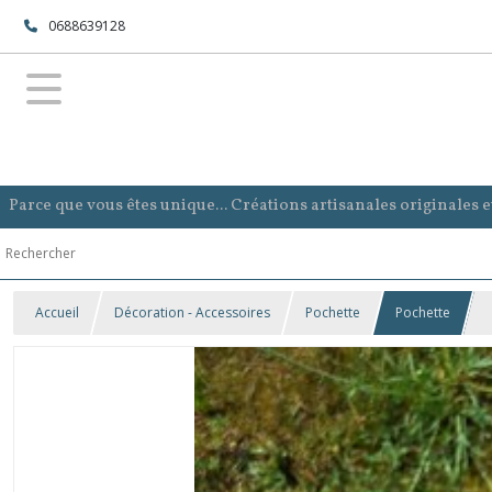
0688639128
Parce que vous êtes unique... Créations artisanales originales 
Accueil
Décoration - Accessoires
Pochette
Pochette