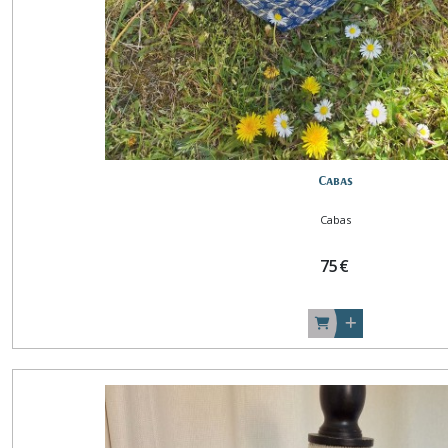
Afficher
les
résultats
Cabas
Cabas
75
€