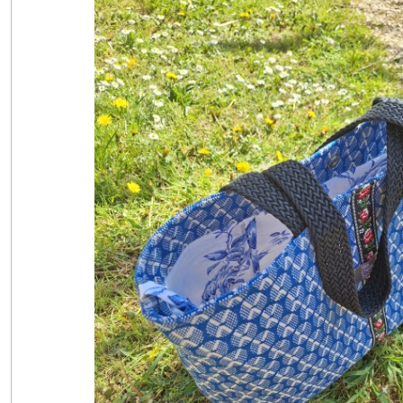
Kimono
(1)
Kimono
long
(1)
Le
Nomade
Chic
(1)
Snood
(1)
Veste
(1)