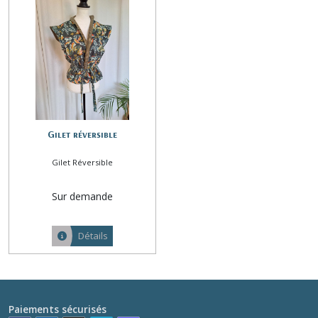
Kimono
(1)
Kimono
long
(1)
Gilet réversible
Le
Gilet Réversible
Nomade
Chic
Sur demande
(1)
Détails
Snood
(1)
Veste
Paiements sécurisés
(1)